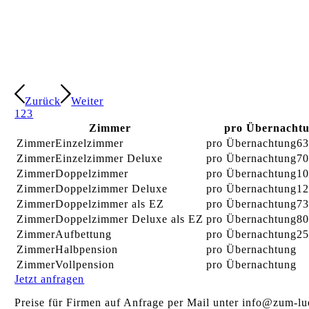
Zurück
Weiter
1
2
3
Zimmer
pro Übernacht
Einzelzimmer
63
Einzelzimmer Deluxe
70
Doppelzimmer
10
Doppelzimmer Deluxe
12
Doppelzimmer als EZ
73
Doppelzimmer Deluxe als EZ
80
Aufbettung
25
Halbpension
Vollpension
Jetzt anfragen
Preise für Firmen auf Anfrage per Mail unter info@zum-lu