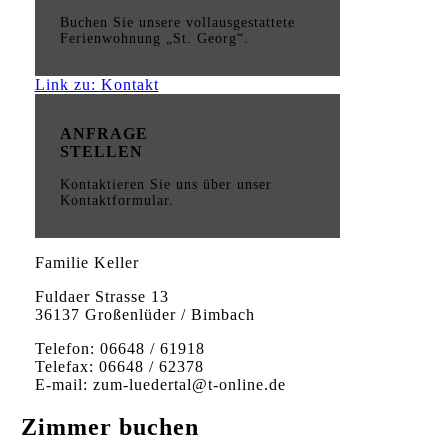
Buchen Sie unsere vollausgestattete
Ferienwohnung „St. Georg“.
Link zu: Kontakt
ANFRAGE
STELLEN
Kontaktieren Sie uns über unser
Kontaktformular.
Familie Keller
Fuldaer Strasse 13
36137 Großenlüder / Bimbach
Telefon: 06648 / 61918
Telefax: 06648 / 62378
E-mail: zum-luedertal@t-online.de
Zimmer buchen